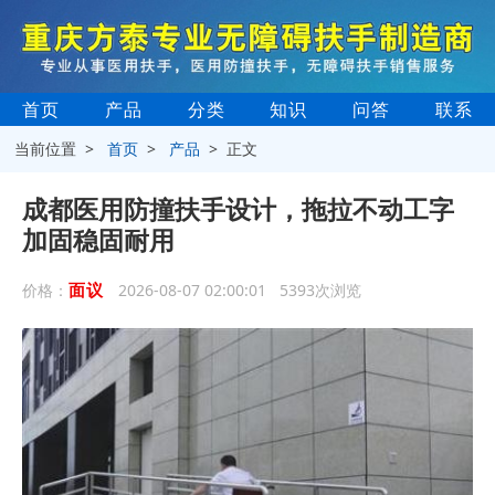
首页
产品
分类
知识
问答
联系
当前位置 >
首页
>
产品
> 正文
成都医用防撞扶手设计，拖拉不动工字
加固稳固耐用
面议
价格：
2026-08-07 02:00:01 5393次浏览