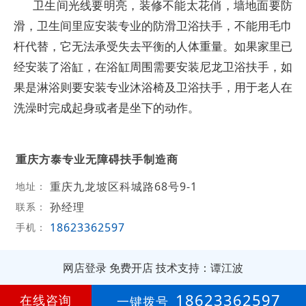
卫生间光线要明亮，装修不能太花俏，墙地面要防
滑，卫生间里应安装专业的防滑卫浴扶手，不能用毛巾
杆代替，它无法承受失去平衡的人体重量。如果家里已
经安装了浴缸，在浴缸周围需要安装尼龙卫浴扶手，如
果是淋浴则要安装专业沐浴椅及卫浴扶手，用于老人在
洗澡时完成起身或者是坐下的动作。
重庆方泰专业无障碍扶手制造商
重庆九龙坡区科城路68号9-1
地址：
孙经理
联系：
18623362597
手机：
网店登录
免费开店
技术支持：谭江波
第
15年
18623362597
在线咨询
一键拨号